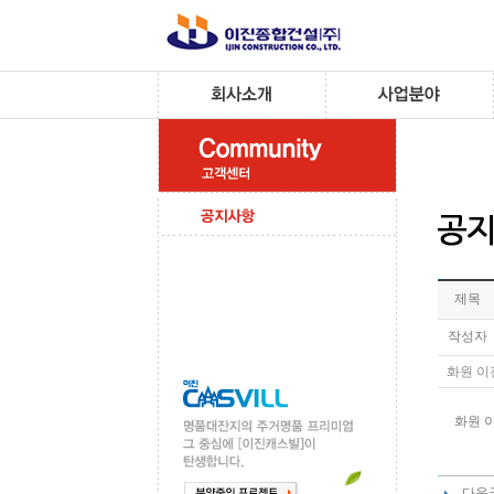
제목
작성자
화원 이
화원 
다음